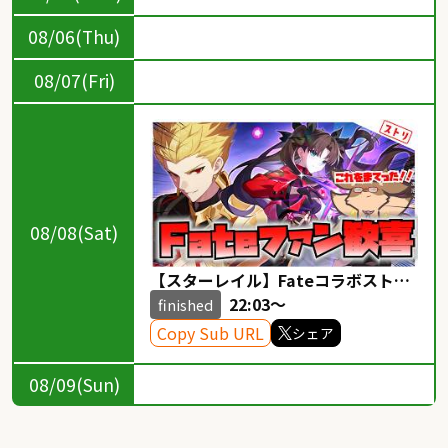
08/06(Thu)
08/07(Fri)
08/08(Sat)
【スターレイル】Fateコラボストー
リーをぉおおやるぞぉおお！！
22:03～
finished
@Fateファン【Robin.chr】
Copy Sub URL
シェア
08/09(Sun)