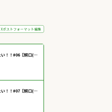
Xポストフォーマット編集
い！！#06【鰐口(わ
い！！#07【鰐口(わ