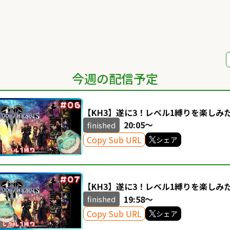
今週の配信予定
【KH3】遂に3！レベル1縛りを楽しみた
にぐち)ユウ Vtuber】
20:05～
finished
Copy Sub URL
シェア
【KH3】遂に3！レベル1縛りを楽しみた
にぐち)ユウ Vtuber】
19:58～
finished
Copy Sub URL
シェア