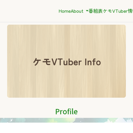
Home
About
番組表
ケモVTuber
ケモVTuber Info
Profile