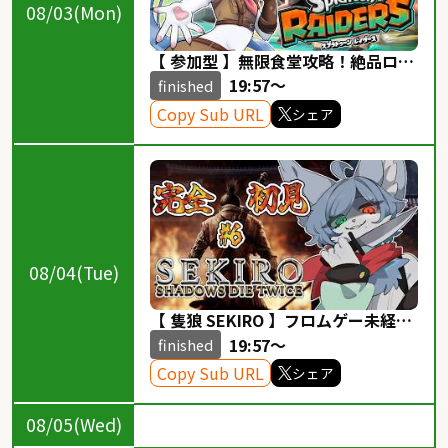
08/03(Mon)
【 参加型 】無限食堂攻略！絶品ロー
ラーを求めて！【スプラトゥーン レ
19:57～
finished
イダース】
Copy Sub URL
シェア
08/04(Tue)
【 隻狼 SEKIRO 】フロムゲー未経験
のSEKIRO！獅子猿で死屍累々＃６
19:57～
finished
【スパチャ・メンギフ禁止】
Copy Sub URL
シェア
08/05(Wed)