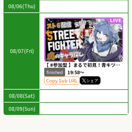
08/06(Thu)
08/07(Fri)
【 #参加型 】まるで初見！青キツネ
が征くスト6！魂の彼ぴっぴを探す
19:58～
finished
Copy Sub URL
シェア
08/08(Sat)
08/09(Sun)