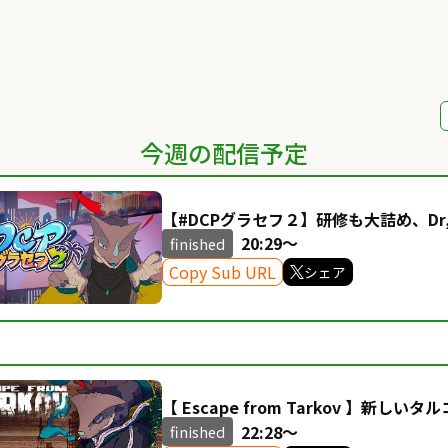
今週の配信予定
【#DCPグラセフ２】研修も大詰め、Dr
ノたるのか【#8】
20:29～
finished
Copy Sub URL
シェア
【 Escape from Tarkov 】新し
【PvP】
22:28～
finished