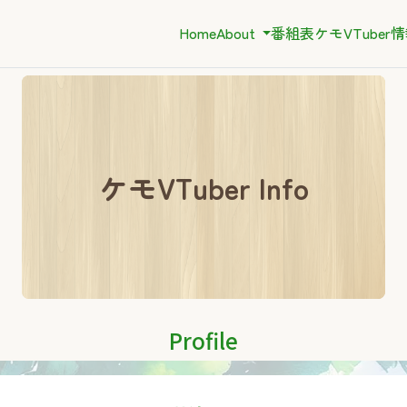
Home
About
番組表
ケモVTuber
ケモVTuber Info
Profile