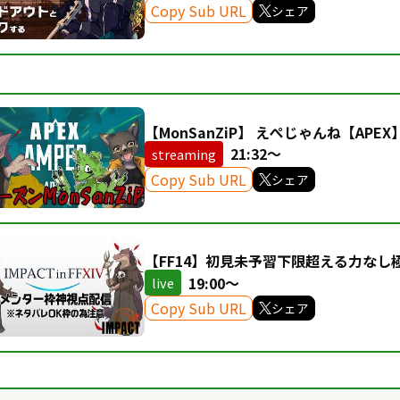
Copy Sub URL
シェア
【MonSanZiP】 えぺじゃんね【APEX
21:32～
streaming
Copy Sub URL
シェア
【FF14】初見未予習下限超える力なし
を見守る神視点 Day1【IMPACT】
19:00～
live
Copy Sub URL
シェア