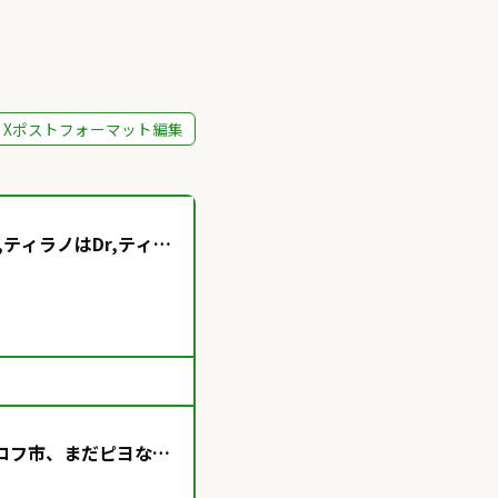
Xポストフォーマット編集
,ティラノはDr,ティラ
いタルコフ市、まだピヨな私