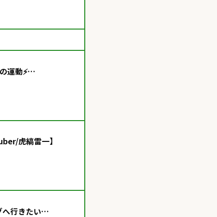
の運動⚡
ber/虎縞雷一】
バーグへ行きたい