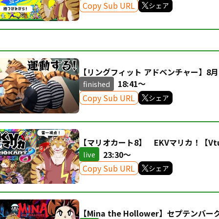
Copy Sub URL
シェア
【リングフィット アドベンチャー】8月
#97【Vtuber/虎縞雷一】
18:41～
finished
Copy Sub URL
シェア
【マリオカート8】 EKVマリカ！【Vtu
23:30～
live
Copy Sub URL
シェア
【Mina the Hollower】セプテン