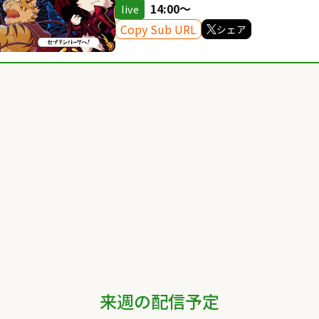
#8【Vtuber/虎縞雷一】
14:00～
live
Copy Sub URL
シェア
来週の配信予定