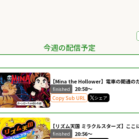
今週の配信予定
【Mina the Hollower】電車の開
す #7【Vtuber/虎縞雷一】
20:58～
finished
Copy Sub URL
シェア
【リズム天国 ミラクルスターズ】ここ
#3【Vtuber/虎縞雷一】
20:56～
finished