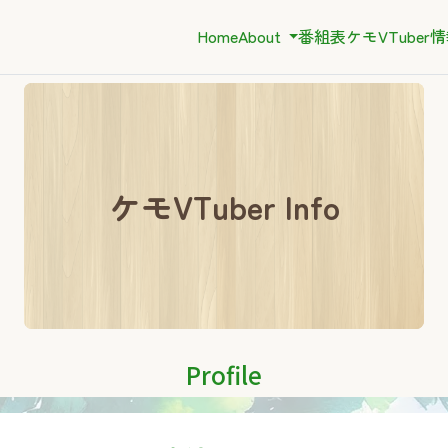
Home
About
番組表
ケモVTuber
ケモVTuber Info
Profile