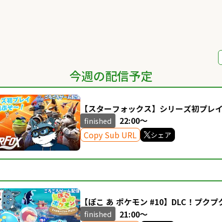
今週の配信予定
【スターフォックス】シリーズ初プレ
クス達と空を飛ぶぞ～！【獣Vtuber】
22:00～
finished
Copy Sub URL
シェア
【ぽこ あ ポケモン #10】DLC！プ
ビングだ～！【獣Vtuber】
21:00～
finished