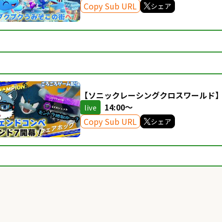
Copy Sub URL
シェア
【ソニックレーシングクロスワールド
獄！？レジェンドコンペラウンド7開幕！【
14:00～
live
Copy Sub URL
シェア