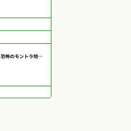
】恐怖のモントラ地
獣Vtuber】