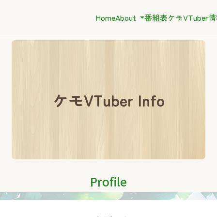
Home
About
番組表
ケモVTuber
ケモVTuber Info
Profile