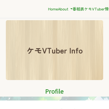
Home
About
番組表
ケモVTuber
ケモVTuber Info
Profile