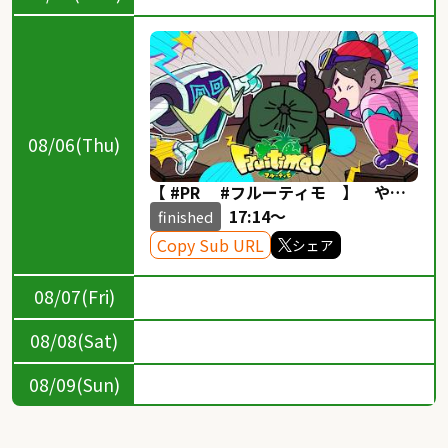
08/06(Thu)
【 #PR #フルーティモ 】 やさ
しくてほっとするフルーツ探索アク
17:14～
finished
ション🍌🍓🍈！？
Copy Sub URL
シェア
08/07(Fri)
08/08(Sat)
08/09(Sun)