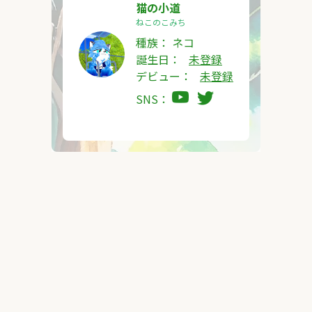
猫の小道
ねこのこみち
種族：
ネコ
誕生日：
未登録
デビュー：
未登録
SNS：