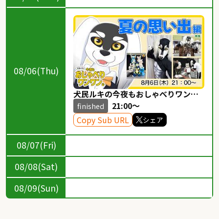
08/06(Thu)
犬民ルキの今夜もおしゃべりワンワ
ン 2026/08/06 夏の思い出編
21:00～
finished
Copy Sub URL
シェア
08/07(Fri)
08/08(Sat)
08/09(Sun)