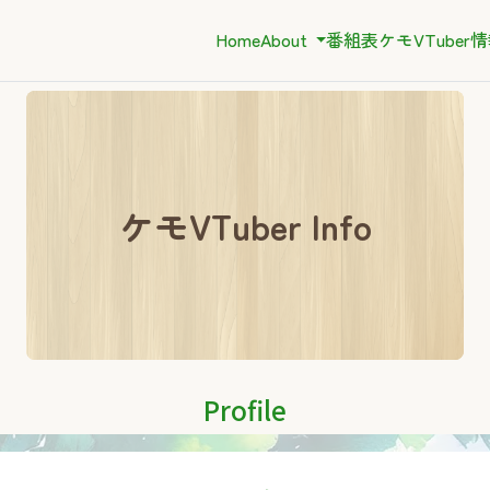
Home
About
番組表
ケモVTuber
ケモVTuber Info
Profile