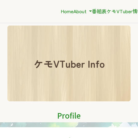
Home
About
番組表
ケモVTuber
ケモVTuber Info
Profile