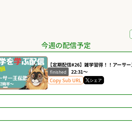
今週の配信予定
【定期配信#26】雑学習得！！アーサ
【廻炎とーま/獣Vtuber】
22:31～
finished
Copy Sub URL
シェア