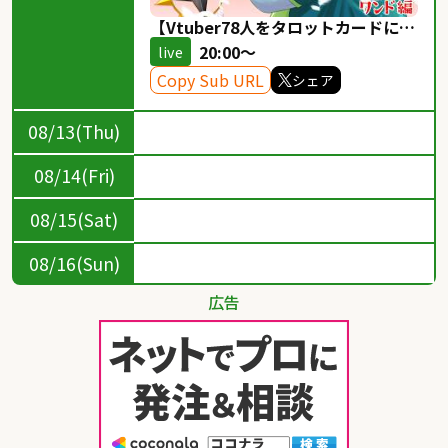
【Vtuber78人をタロットカードにし
てみた】第二十四話「ワンド２：未
20:00～
live
来を見つめる瞳」ワンド編【お絵描
Copy Sub URL
シェア
き配信】
08/13(Thu)
08/14(Fri)
08/15(Sat)
08/16(Sun)
広告