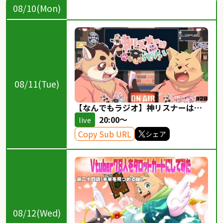
08/10(Mon)
08/11(Tue)
【なんでもラジオ】神リスナーは太
らせたい【太影・神楽狸丸】＃20
20:00～
live
Copy Sub URL
シェア
08/12(Wed)