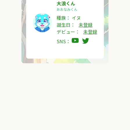
大浪くん
おおなみくん
種族：
イヌ
誕生日：
未登録
デビュー：
未登録
SNS：