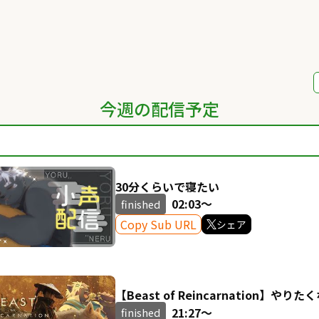
今週の配信予定
30分くらいで寝たい
02:03～
finished
Copy Sub URL
シェア
【Beast of Reincarnation】
い！【吠黒コクバ】
21:27～
finished