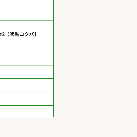
いた！#2【吠黒コクバ】