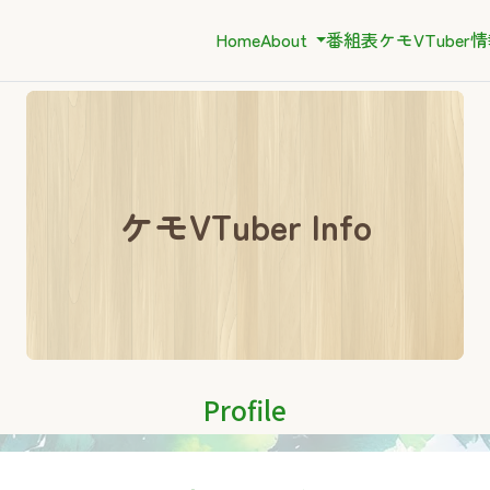
Home
About
番組表
ケモVTuber
ケモVTuber Info
Profile