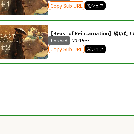
Copy Sub URL
シェア
【Beast of Reincarnation】続
22:15～
finished
Copy Sub URL
シェア