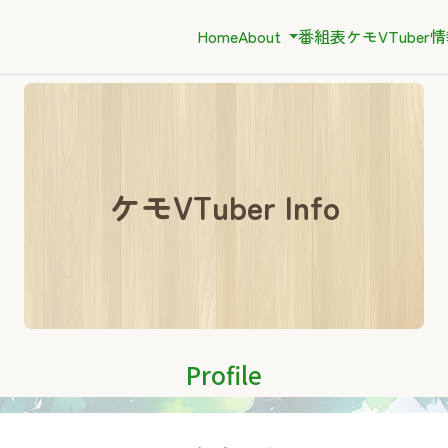
Home
About
番組表
ケモVTuber
ケモVTuber Info
Profile