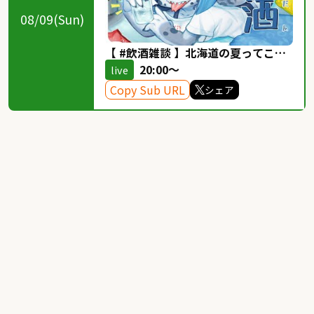
08/09(Sun)
【 #飲酒雑談 】北海道の夏ってこん
な感じ【#人妻VTuber 】
20:00～
live
Copy Sub URL
シェア