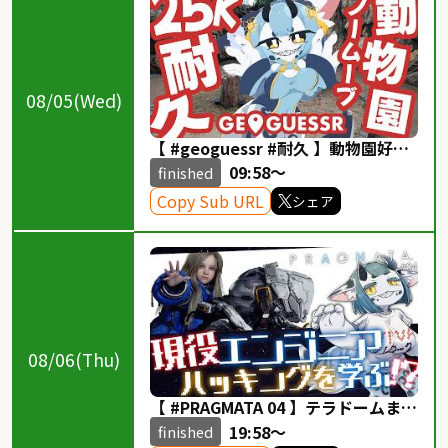
08/05(Wed)
【 #geoguessr #耐久 】動物園好き
がノームーブ25Kを目指す‼️【 #ケモ
09:58～
finished
ノVTuber 】
Copy Sub URL
シェア
08/06(Thu)
【 #PRAGMATA 04 】テラドームまだ
まだ続くよ‼️【 #ケモノvtuber 】
19:58～
finished