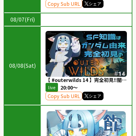
Copy Sub URL
シェア
08/07(Fri)
08/08(Sat)
【 #outerwilds 14 】完全初見‼️闇の
イバラ絶対攻略する‼️【 #ケモノ
20:00～
live
vtuber 】
Copy Sub URL
シェア