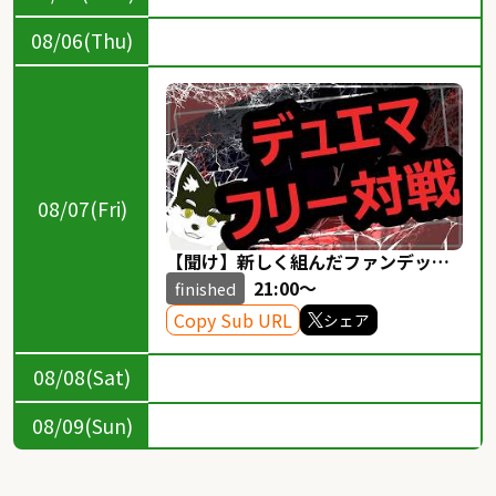
08/06(Thu)
08/07(Fri)
【聞け】新しく組んだファンデッキ
が続々のゾックゾク‼︎【そんなに多く
21:00～
finished
はない】【デュエマリモート参加
Copy Sub URL
シェア
型】
08/08(Sat)
08/09(Sun)