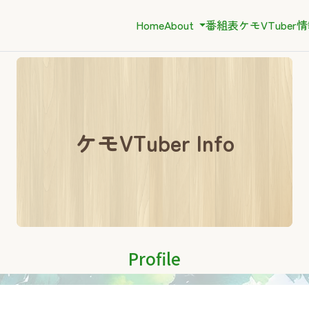
Home
About
番組表
ケモVTuber
ケモVTuber Info
Profile