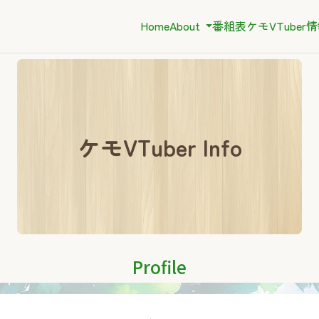
Home
About
番組表
ケモVTuber
ケモVTuber Info
Profile