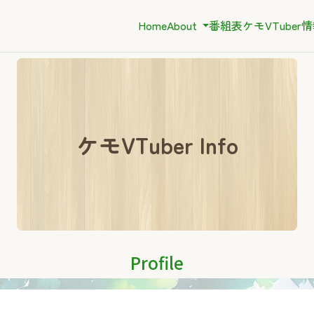
Home
About
番組表
ケモVTuber
ケモVTuber Info
Profile