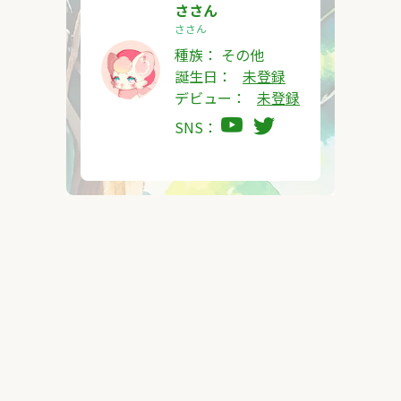
ささん
ささん
種族：
その他
誕生日：
未登録
デビュー：
未登録
SNS：