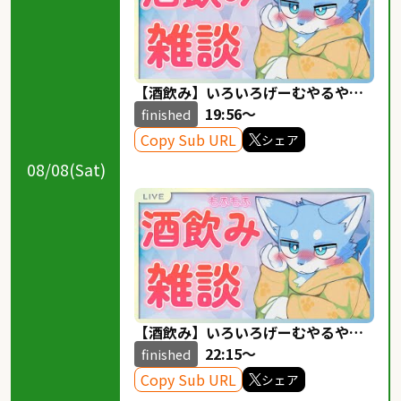
【酒飲み】いろいろげーむやるやわ
らかみずいろおおかみ！！！
19:56～
finished
Copy Sub URL
シェア
08/08(Sat)
【酒飲み】いろいろげーむやるやわ
らかみずいろおおかみ！！！OPSSじ
22:15～
finished
ゃねえよばかれが！！
Copy Sub URL
シェア