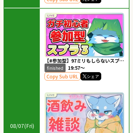
【#参加型】97ミリもしらないスプラ
３参加型！！！
19:57～
finished
Copy Sub URL
シェア
08/07(Fri)