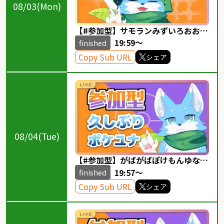
08/03(Mon)
【#参加型】サモランみずいろおおか
み配信！！ 54
19:59～
finished
Copy Sub URL
シェア
08/04(Tue)
【#参加型】がばがばぽけもんゆない
と！！！20
19:57～
finished
Copy Sub URL
シェア