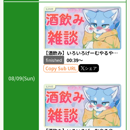
【酒飲み】いろいろげーむやるやわ
らかみずいろおおかみ！！！OPSSま
00:39～
finished
じやめて
Copy Sub URL
シェア
08/09(Sun)