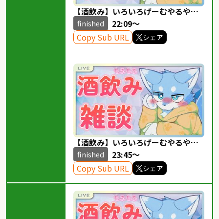
【酒飲み】いろいろげーむやるやわ
らかみずいろおおかみ！！！ぽけゆ
22:09～
finished
なのたび！
Copy Sub URL
シェア
【酒飲み】いろいろげーむやるやわ
らかみずいろおおかみ！！！ぽけゆ
23:45～
finished
なのたび！
Copy Sub URL
シェア