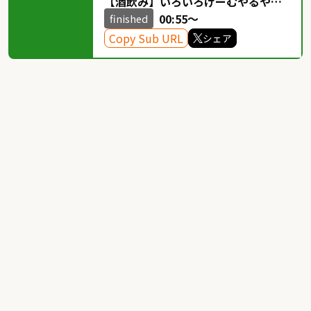
【酒飲み】いろいろげーむやるやわ
らかみずいろおおかみ！！！OPSSじ
00:55～
finished
ゃねえよばかれがまじむり！！
Copy Sub URL
シェア