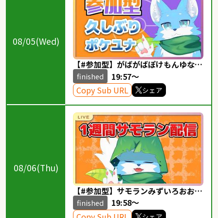
08/05(Wed)
【#参加型】がばがばぽけもんゆない
と！！！21
19:57～
finished
Copy Sub URL
シェア
08/06(Thu)
【#参加型】サモランみずいろおおか
み配信！！ 55
19:58～
finished
Copy Sub URL
シェア