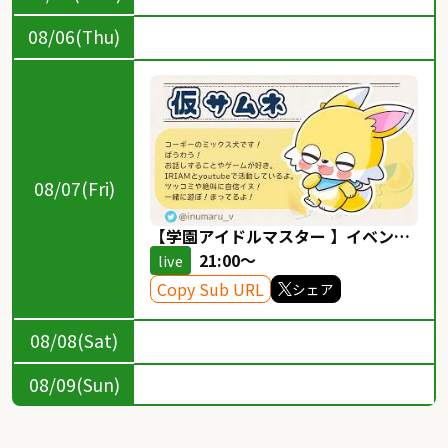
08/06(Thu)
08/07(Fri)
【学園アイドルマスター 】イベント
やりながら雑談してもいいですか
21:00～
live
#25
Copy Sub URL
シェア
08/08(Sat)
08/09(Sun)